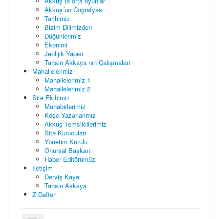
Akkuş ta orta oyunlar
Akkuş´un Cografyası
Tarihimiz
Bizim Dilimizden
Düğünlerimiz
Ekonimi
Jeolijik Yapısı
Tahsin Akkaya nın Çalışmaları
Mahallelerimiz
Mahallelerimiz 1
Mahallelerimiz 2
Site Ekibimiz
Muhabirlerimiz
Köşe Yazarlarımız
Akkuş Temsilcilerimiz
Site Kurucuları
Yönetim Kurulu
Onursal Başkan
Haber Editörümüz
İletişim
Derviş Kaya
Tahsin Akkaya
Z.Defteri