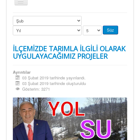
Gezinme
geçişini
değiştir
Süz
İLÇEMİZDE TARIMLA İLGİLİ OLARAK
UYGULAYACAĞIMIZ PROJELER
Ayrıntılar
03 Şubat 2019 tarihinde yayınlandı.
03 Şubat 2019 tarihinde oluşturuldu
Gösterim: 3271