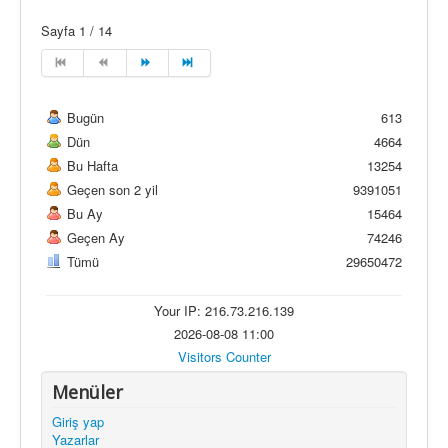
Sayfa 1 / 14
Bugün
613
Dün
4664
Bu Hafta
13254
Geçen son 2 yil
9391051
Bu Ay
15464
Geçen Ay
74246
Tümü
29650472
Your IP: 216.73.216.139
2026-08-08 11:00
Visitors Counter
Menüler
Giriş yap
Yazarlar