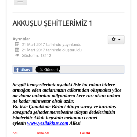
Gezinme
geçişini
değiştir
AKKUŞLU ŞEHİTLERİMİZ 1
Ayrıntılar
21 Mart 2017 tarihinde yayınlandı.
21 Mart 2017 tarihinde oluşturuldu
Gösterim: 13112
Sevgili hemşerilerimiz aşadaki liste bu vatanı bizlere
armağan eden atalarımızın adlarından oluşmakta yüce
mevlamız onlardan milyonlarca kere razı olsun onlara
ne kadar minnettar olsak azdır
.
B
u liste Çanakkale Birinci dünya savaşı ve kurtuluş
savaşında şehadet mertebesine ulaşan dedelerimizin
isimlerid
ir
Allah hepsinin mekanını cennet
eylesin
www.yesilakkus.com
Ailesi
Adı
Baba Adı
Lakabı