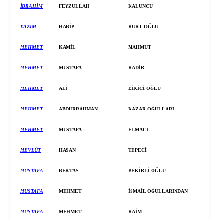
İBRAHİM
FEYZULLAH
KALUNCU
KAZIM
HABİ
P
KÜRT OĞLU
MEHMET
KAMİ
L
MAHMUT
MEHMET
MUSTAFA
KADİR
M
EHMET
ALİ
DİKİCİ
OĞLU
MEHMET
ABDURRAHMAN
KAZAR OĞULLARI
MEHMET
MUSTAFA
ELMACI
MEVLÜT
HASAN
TEPECİ
MUSTAFA
BEKTAS
BEKİRLİ
OĞLU
MUSTAFA
MEHMET
İSMAİL OĞULLARINDAN
MUSTAFA
MEHMET
KAİ
M