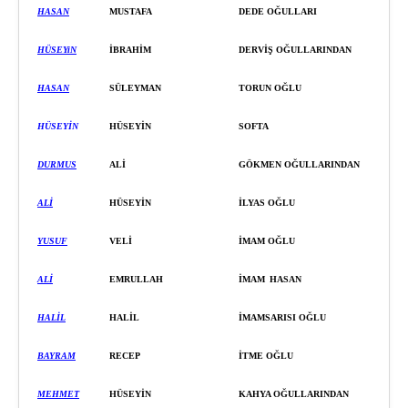
HASAN
MUSTAFA
DEDE OĞULLARI
HÜSEYi
N
İBRAHİM
DERVİŞ
OĞULLARINDAN
HASAN
SÜLEYMAN
TORUN OĞLU
HÜSEYİN
HÜSEYİN
SOFTA
DURMUS
ALİ
GÖKMEN OĞULLARINDAN
ALİ
HÜSEYİ
N
İ
LYAS OĞLU
YUSUF
VELİ
İ
MAM OĞLU
ALİ
EMRULLAH
İ
MAM
HASAN
HALİL
HALİL
İ
MAMSARISI OĞLU
BAYRAM
RECEP
İ
TME OĞLU
MEHMET
HÜSEYİ
N
KAHYA OĞULLARINDAN