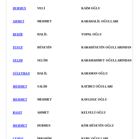
DURMUS
VELİ
KAİ
M OĞLU
AHMET
MEHMET
KARAHALİL OĞULLARI
BEKİR
HALİL
TOPAL OĞLU
YUSUF
HÜSEYİ
N
KARAHÜSEYİ
N OĞULLARINDAN
SELIM
SELİ
M
KARAMAHMUT OĞULLARINDAN
SÜLEYMAN
HALİL
KARAMAN OĞLU
MEHMET
SALİH
KATIRCI OĞULLARI
MEHMET
MEHMET
KAYGISIZ OĞLU
RASIT
AHMET
KELVELİ OĞLU
MEHMET
DURMUS
KÖR HÜSEYİ
N OĞLU
CEMAL
İBRAHİM
KURU OĞULLARI