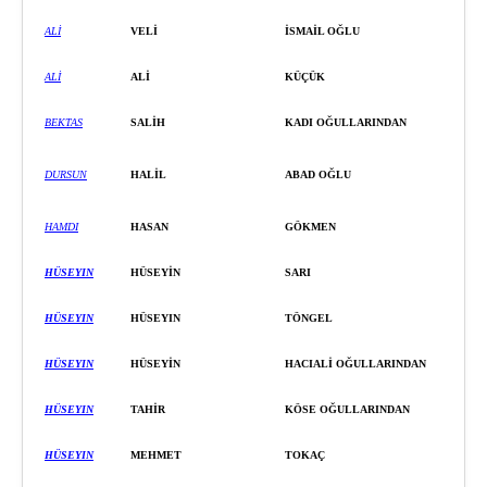
ALİ
VELİ
İSMAİL OĞLU
ALİ
ALİ
KÜÇÜK
BEKTAS
SALİH
KADI OĞULLARINDAN
DURSUN
HALİL
ABAD OĞLU
HAMDI
HASAN
GÖKMEN
HÜSEYIN
HÜSEYİ
N
SARI
HÜSEYIN
HÜSEYIN
TÖNGEL
HÜSEYIN
HÜSEYİ
N
HACIALİ OĞULLARINDAN
HÜSEYIN
TAHİ
R
KÖSE OĞULLARINDAN
HÜSEYIN
MEHMET
TO
KAÇ