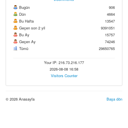
Bugün
906
Dün
4664
Bu Hafta
13547
Geçen son 2 yil
9391051
Bu Ay
15757
Geçen Ay
74246
Tümü
29650765
Your IP: 216.73.216.177
2026-08-08 16:58
Visitors Counter
© 2026 Anasayfa
Başa dön