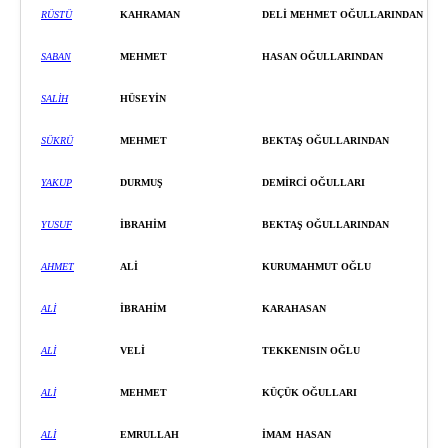
RÜSTÜ
KAHRAMAN
DELİ
MEHMET OĞULLARINDAN
SABAN
MEHMET
HASAN OĞULLARINDAN
SALİ
H
HÜSEYİ
N
SÜKRÜ
MEHMET
BEKTAŞ
OĞULLARINDAN
YAKUP
DURMUŞ
DEMİRCİ OĞULLARI
YUSUF
İBRAHİM
BEKTAŞ
OĞULLARI
NDAN
AHMET
ALİ
KURUMAHMUT OĞLU
ALİ
İBRAHİM
KARAHASAN
ALİ
VELİ
TEKKENISIN OĞLU
ALİ
MEHMET
KÜÇÜK OĞULLARI
ALİ
EMRULLAH
İ
MAM
HASAN