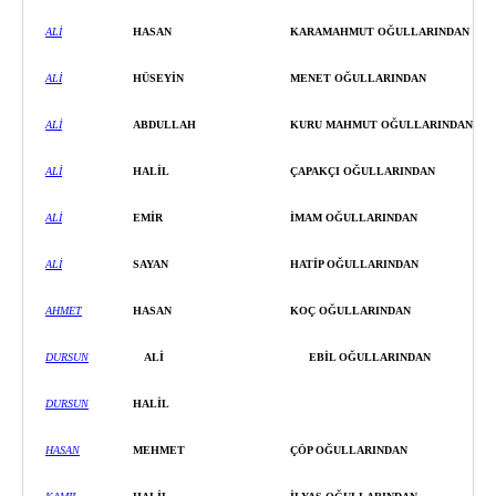
ALİ
HASAN
KARAMAHMUT OĞULLARINDAN
ALİ
HÜSEYİ
N
MENET OĞULLARINDAN
ALİ
ABDULLAH
KURU MAHMUT OĞULLARINDAN
ALİ
HALİL
ÇAPAKÇI OĞULLARINDAN
ALİ
EMİ
R
İ
MAM OĞULLARINDAN
ALİ
SAYAN
HATİ
P OĞULLARINDAN
AHMET
HASAN
KOÇ OĞULLARINDAN
DURSUN
ALİ
EBİ
L OĞULLARINDAN
DURSUN
HALİL
HASAN
MEHMET
ÇÖP OĞULLARINDAN