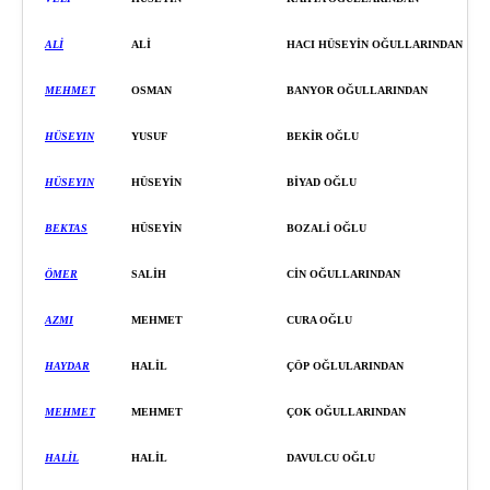
ALİ
ALİ
HACI
HÜSEYİ
N OĞULLARINDAN
MEHMET
OSMAN
BANYOR OĞULLARINDAN
HÜSEYIN
YUSUF
BEKİ
R OĞLU
HÜSEYIN
HÜSEYİ
N
Bİ
YAD OĞLU
BEKTAS
HÜSEYİ
N
BOZALİ OĞLU
ÖMER
SALİH
Cİ
N OĞULLARINDAN
AZMI
MEHMET
CURA OĞLU
HAYDAR
HALİL
ÇÖP
OĞLU
LARINDAN
MEHMET
MEHMET
ÇOK OĞULLARINDAN
HALİL
HALİL
DAVULCU OĞLU