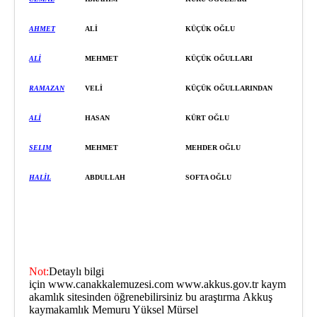
AHMET
ALİ
KÜÇÜK OĞLU
ALİ
MEHMET
KÜÇÜK OĞULLARI
RAMAZAN
VELİ
KÜÇÜK OĞULLARINDAN
ALİ
HASAN
KÜRT OĞLU
SELIM
MEHMET
MEHDER OĞLU
HALİL
ABDULLAH
SOFTA OĞLU
Not:
Detaylı bilgi
için
www.canakkalemuzesi.com
www.akkus.go
v.tr
kaym
akamlık sitesinden öğrene
bilirsiniz bu araştırma
Akkuş
kaymakamlık M
emuru Yüksel Mürsel