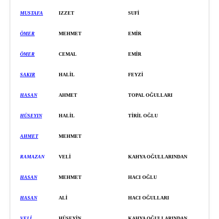
MUSTAFA
IZZET
SUFİ
ÖMER
MEHMET
EMİ
R
ÖMER
CEMAL
EMİ
R
SAKIR
HALİL
FEYZİ
HASAN
AHMET
TOPAL OĞULLARI
HÜSEYIN
HALİL
TİRİ
L OĞLU
AHMET
MEHMET
RAMAZAN
VELİ
KAHYA OĞULLARINDAN
HASAN
MEHMET
HACI OĞLU
HASAN
ALİ
HACI OĞULLARI
VELİ
HÜSEYİN
KAHYA OĞULLARINDAN