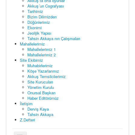
Akkuş ta orta oyunlar
Akkuş´un Cografyası
Tarihimiz
Bizim Dilimizden
Düğünlerimiz
Ekonimi
Jeolijik Yapısı
Tahsin Akkaya nın Çalışmaları
Mahallelerimiz
Mahallelerimiz 1
Mahallelerimiz 2
Site Ekibimiz
Muhabirlerimiz
Köşe Yazarlarımız
Akkuş Temsilcilerimiz
Site Kurucuları
Yönetim Kurulu
Onursal Başkan
Haber Editörümüz
İletişim
Derviş Kaya
Tahsin Akkaya
Z.Defteri