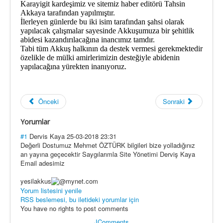
Karayigit
kardeşimiz
ve sitemiz haber editörü Tahsin
Akkaya tarafından yapılmıştır.
İlerleyen günlerde bu iki isim tarafından şahsi olarak
yapılacak çalışmalar sayesinde Akkuşumuza bir şehitlik
abidesi kazandırılacağına inancımız tamdır
.
T
abi tüm Akkuş halkının d
a destek vermesi gerekmektedir
özelikle de mülki amirlerimizin desteğiyle abidenin
yapılacağına yürekten inanıyoruz.
Önceki
Sonraki
Yorumlar
#1
Dervis Kaya
25-03-2018 23:31
Değerli Dostumuz Mehmet ÖZTÜRK bilgileri bize yolladığınız
an yayına geçecektir Saygılarımla Site Yönetimi Derviş Kaya
Email adesimiz
yesilakkus
mynet.com
Yorum listesini yenile
RSS beslemesi, bu iletideki yorumlar için
You have no rights to post comments
JComments