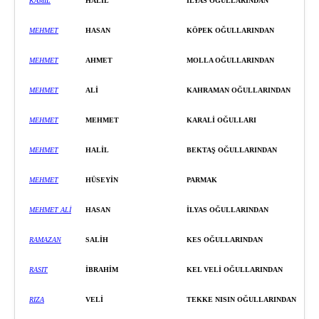
KAMIL
HALİL
İ
LYAS OĞULLARINDAN
MEHMET
HASAN
KÖPEK OĞULLARINDAN
MEHMET
AHMET
MOLLA OĞULLARINDAN
MEHMET
ALİ
KAHRAMAN OĞULLARINDAN
MEHMET
MEHMET
KARALİ OĞULLARI
MEHMET
HALİL
BEKTAŞ
OĞULLARINDAN
MEHMET
HÜSEYİ
N
PARMAK
MEHMET ALİ
HASAN
İ
LYAS OĞULLARINDAN
RAMAZAN
SALİH
KES OĞULLARINDAN
RASIT
İBRAHİM
KEL VELİ OĞULLARINDAN
RIZA
VELİ
TEKKE NISIN OĞULLARINDAN